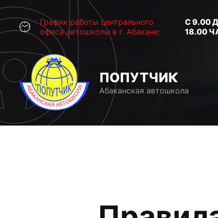
График работы центрального
С 9.00 
офиса автошколы в г. Абакане:
18.00 
ПОПУТЧИК
Абаканская автошкола
Правил