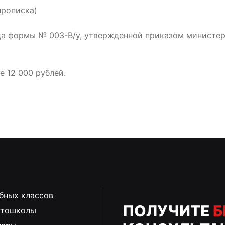
прописка)
ца формы № 003-В/у, утвержденной приказом министе
 12 000 рублей.
бных классов
ПОЛУЧИТЕ
Б
втошколы