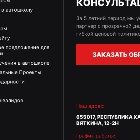
КОНСУЛЬТА
неры
 в автошколу
За 5 летний период мы у
партнер с прозрачной д
нам
гибкой ценовой политик
айту
ое предложение для
ий
ЗАКАЗАТЬ ОБ
учения в автошколе
альные Проекты
одарности
нвалидов
Наш адрес:
655017, РЕСПУБЛИКА ХА
ВЯТКИНА, 12-2Н
График работы: